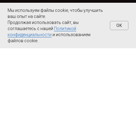
Мы используем файлы cookie, чтобы улучшить
ДЛЯ АРЕНДЫ
ваш опыт на сайте.
Продолжая использовать сайт, вы
OK
МЕДВЕДЯ ИЛИ
соглашаетесь с нашей
Политикой
конфиденциальности
и использованием
МЕДВЕЖОНКА
файлов cookie.
НА СЪЁМКИ
СВЯЖИТЕСЬ С НАМИ:
8(916)702-11-08
МОСКВА