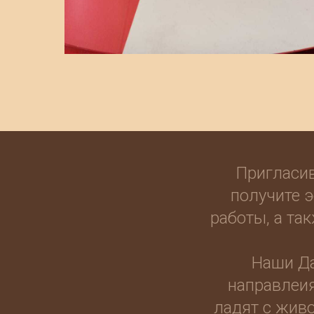
Пригласив
получите э
работы, а та
Наши Д
направлеия
ладят с жив