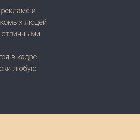
 рекламе и
накомых людей
их отличными
ся в кадре.
ески любую