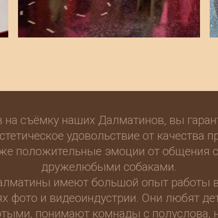
 на съёмку наших Далматинов, вы гара
стетическое удовольствие от качества 
кже положительные эмоции от общения 
дружелюбыми собаками.
алматины имеют большой опыт работы в
х фото и видеоиндустрии. Они любят де
отыми, понимают комнады с полуслова, 