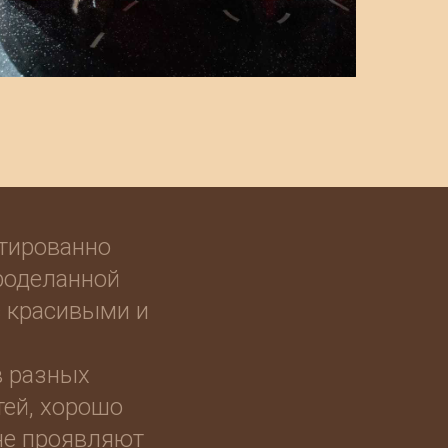
нтированно
проделанной
с красивыми и
 разных
тей, хорошо
не проявляют