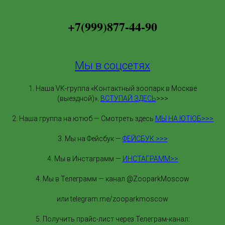
+7(999)877-44-90
Мы в соцсетях
1. Наша VK-группа «Контактный зоопарк в Москве
(выездной)».
ВСТУПАЙ ЗДЕСЬ
>>>
2. Наша группа на ютюб — Смотреть здесь
МЫ НА ЮТЮБ>>>
3. Мы на Фейсбук —
ФЕЙСБУК >>>
4. Мы в Инстаграмм —
ИНСТАГРАММ>>
4. Мы в Телеграмм — канал @ZooparkMoscow
или telegram.me/zooparkmoscow
5. Получить прайс-лист через Телеграм-канал: