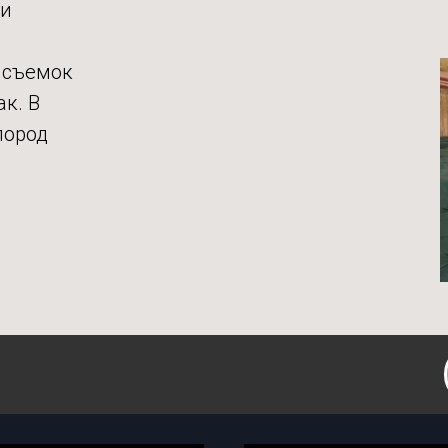
ми
 съемок
к. В
пород