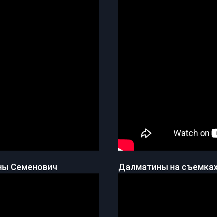
ны Семенович
Далматины на съемках