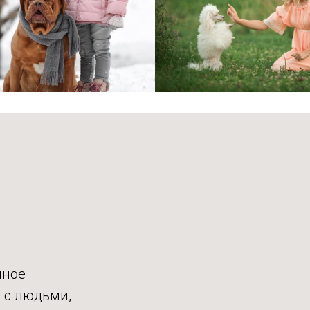
мное
 с людьми,