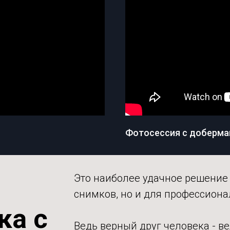
Фотосессия с доберма
и
Это наиболее удачное решение
снимков, но и для профессиона
ка с
Ведь верный друг человека - в